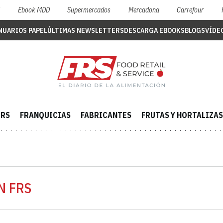
S
Ebook MDD
Supermercados
Mercadona
Carrefour
NUARIOS PAPEL
ÚLTIMAS NEWSLETTERS
DESCARGA EBOOKS
BLOGS
VÍDE
ERS
FRANQUICIAS
FABRICANTES
FRUTAS Y HORTALIZAS
N FRS