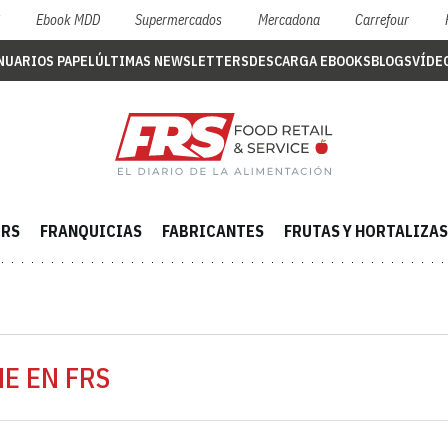
S
Ebook MDD
Supermercados
Mercadona
Carrefour
NUARIOS PAPEL
ÚLTIMAS NEWSLETTERS
DESCARGA EBOOKS
BLOGS
VÍDE
ERS
FRANQUICIAS
FABRICANTES
FRUTAS Y HORTALIZAS
E EN FRS