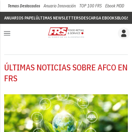
Temas Destacados
Anuario Innovación
TOP 100 FRS
Ebook MDD
Su
ANUARIOS PAPEL
ÚLTIMAS NEWSLETTERS
DESCARGA EBOOKS
BLOGS
V
ÚLTIMAS NOTICIAS SOBRE AFCO EN
FRS