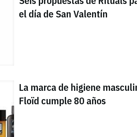
Seis propuestas de Rituals p
el día de San Valentín
La marca de higiene masculi
Floïd cumple 80 años