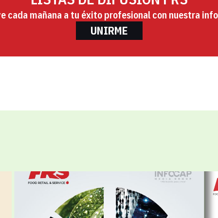
ye cada mañana a tu éxito profesional con nuestra info
UNIRME