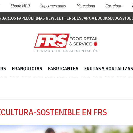
S
Ebook MDD
Supermercados
Mercadona
Carrefour
NUARIOS PAPEL
ÚLTIMAS NEWSLETTERS
DESCARGA EBOOKS
BLOGS
VÍDE
ERS
FRANQUICIAS
FABRICANTES
FRUTAS Y HORTALIZAS
ICULTURA-SOSTENIBLE EN FRS