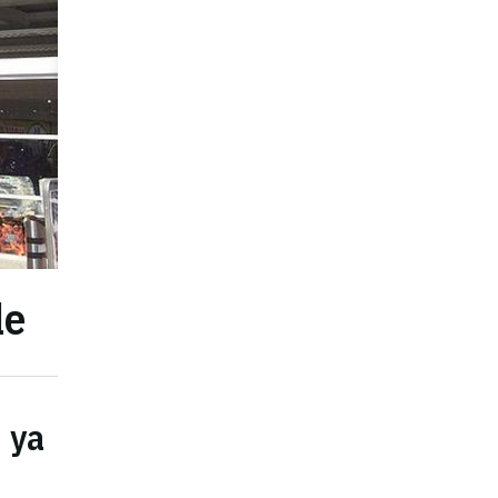
le
' ya