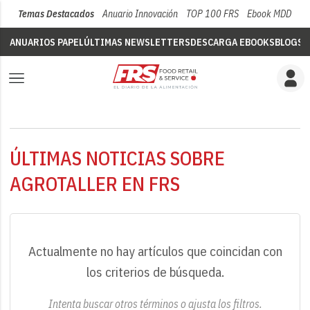
Temas Destacados
Anuario Innovación
TOP 100 FRS
Ebook MDD
Su
ANUARIOS PAPEL
ÚLTIMAS NEWSLETTERS
DESCARGA EBOOKS
BLOGS
V
ÚLTIMAS NOTICIAS SOBRE
AGROTALLER EN FRS
Actualmente no hay artículos que coincidan con
los criterios de búsqueda.
Intenta buscar otros términos o ajusta los filtros.