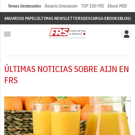
Temas Destacados
Anuario Innovación
TOP 100 FRS
Ebook MDD
Su
ANUARIOS PAPEL
ÚLTIMAS NEWSLETTERS
DESCARGA EBOOKS
BLOGS
V
ÚLTIMAS NOTICIAS SOBRE AIJN EN
FRS