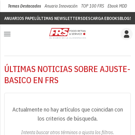
Temas Destacados
Anuario Innovación
TOP 100 FRS
Ebook MDD
Su
ANUARIOS PAPEL
ÚLTIMAS NEWSLETTERS
DESCARGA EBOOKS
BLOGS
V
ÚLTIMAS NOTICIAS SOBRE AJUSTE-
BASICO EN FRS
Actualmente no hay artículos que coincidan con
los criterios de búsqueda.
Intenta buscar otros términos o ajusta los filtros.