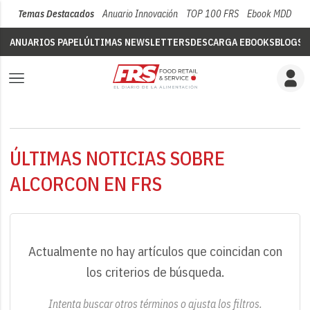
Temas Destacados
Anuario Innovación
TOP 100 FRS
Ebook MDD
Su
ANUARIOS PAPEL
ÚLTIMAS NEWSLETTERS
DESCARGA EBOOKS
BLOGS
V
ÚLTIMAS NOTICIAS SOBRE
ALCORCON EN FRS
Actualmente no hay artículos que coincidan con
los criterios de búsqueda.
Intenta buscar otros términos o ajusta los filtros.