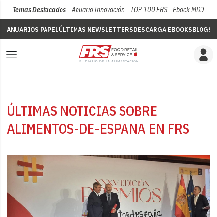
Temas Destacados
Anuario Innovación
TOP 100 FRS
Ebook MDD
Su
ANUARIOS PAPEL
ÚLTIMAS NEWSLETTERS
DESCARGA EBOOKS
BLOGS
V
ÚLTIMAS NOTICIAS SOBRE
ALIMENTOS-DE-ESPANA EN FRS