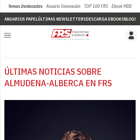
Temas Destacados
Anuario Innovación
TOP 100 FRS
Ebook MDD
Su
ANUARIOS PAPEL
ÚLTIMAS NEWSLETTERS
DESCARGA EBOOKS
BLOGS
V
ÚLTIMAS NOTICIAS SOBRE
ALMUDENA-ALBERCA EN FRS