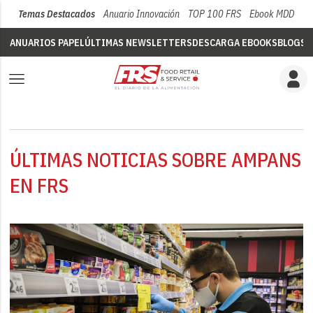
Temas Destacados
Anuario Innovación
TOP 100 FRS
Ebook MDD
Su
ANUARIOS PAPEL
ÚLTIMAS NEWSLETTERS
DESCARGA EBOOKS
BLOGS
V
ÚLTIMAS NOTICIAS SOBRE AMPANS
EN FRS