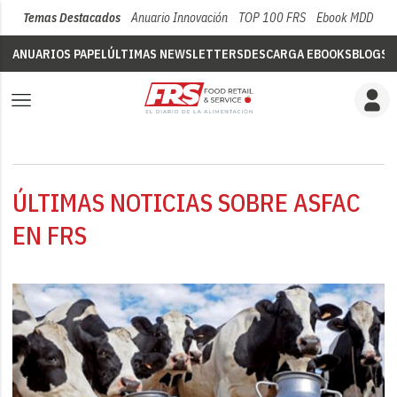
Temas Destacados
Anuario Innovación
TOP 100 FRS
Ebook MDD
Su
ANUARIOS PAPEL
ÚLTIMAS NEWSLETTERS
DESCARGA EBOOKS
BLOGS
V
ÚLTIMAS NOTICIAS SOBRE ASFAC
EN FRS