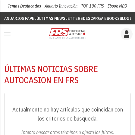
Temas Destacados
Anuario Innovación
TOP 100 FRS
Ebook MDD
Su
ANUARIOS PAPEL
ÚLTIMAS NEWSLETTERS
DESCARGA EBOOKS
BLOGS
V
ÚLTIMAS NOTICIAS SOBRE
AUTOCASION EN FRS
Actualmente no hay artículos que coincidan con
los criterios de búsqueda.
Intenta buscar otros términos o ajusta los filtros.