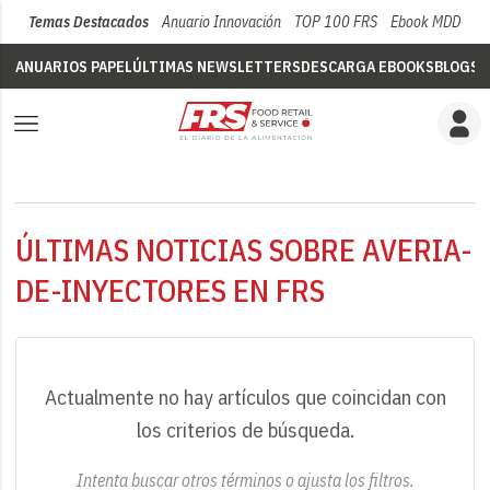
Temas Destacados
Anuario Innovación
TOP 100 FRS
Ebook MDD
Su
ANUARIOS PAPEL
ÚLTIMAS NEWSLETTERS
DESCARGA EBOOKS
BLOGS
V
ÚLTIMAS NOTICIAS SOBRE AVERIA-
DE-INYECTORES EN FRS
Actualmente no hay artículos que coincidan con
los criterios de búsqueda.
Intenta buscar otros términos o ajusta los filtros.