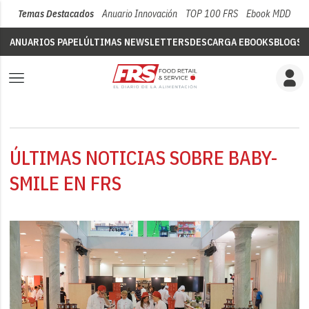
Temas Destacados
Anuario Innovación
TOP 100 FRS
Ebook MDD
Su
ANUARIOS PAPEL
ÚLTIMAS NEWSLETTERS
DESCARGA EBOOKS
BLOGS
V
ÚLTIMAS NOTICIAS SOBRE BABY-
SMILE EN FRS