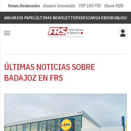
Temas Destacados
Anuario Innovación
TOP 100 FRS
Ebook MDD
Su
ANUARIOS PAPEL
ÚLTIMAS NEWSLETTERS
DESCARGA EBOOKS
BLOGS
V
ÚLTIMAS NOTICIAS SOBRE
BADAJOZ EN FRS