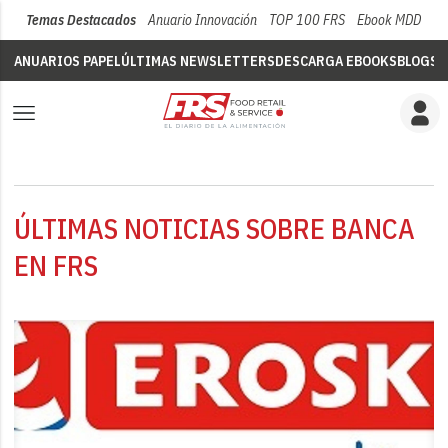
Temas Destacados
Anuario Innovación
TOP 100 FRS
Ebook MDD
Su
ANUARIOS PAPEL
ÚLTIMAS NEWSLETTERS
DESCARGA EBOOKS
BLOGS
V
ÚLTIMAS NOTICIAS SOBRE BANCA
EN FRS