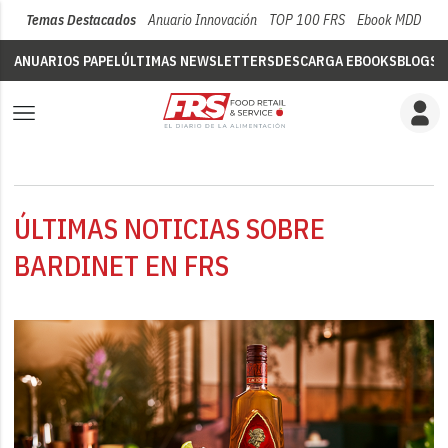
Temas Destacados
Anuario Innovación
TOP 100 FRS
Ebook MDD
Su
ANUARIOS PAPEL
ÚLTIMAS NEWSLETTERS
DESCARGA EBOOKS
BLOGS
V
ÚLTIMAS NOTICIAS SOBRE
BARDINET EN FRS