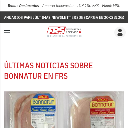
Temas Destacados
Anuario Innovación
TOP 100 FRS
Ebook MDD
Su
ANUARIOS PAPEL
ÚLTIMAS NEWSLETTERS
DESCARGA EBOOKS
BLOGS
V
ÚLTIMAS NOTICIAS SOBRE
BONNATUR EN FRS