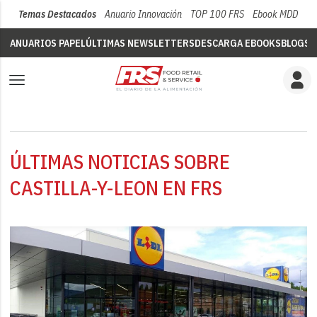
Temas Destacados
Anuario Innovación
TOP 100 FRS
Ebook MDD
Su
ANUARIOS PAPEL
ÚLTIMAS NEWSLETTERS
DESCARGA EBOOKS
BLOGS
V
ÚLTIMAS NOTICIAS SOBRE
CASTILLA-Y-LEON EN FRS