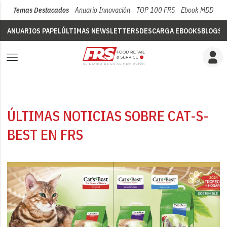
Temas Destacados
Anuario Innovación
TOP 100 FRS
Ebook MDD
Su
ANUARIOS PAPEL
ÚLTIMAS NEWSLETTERS
DESCARGA EBOOKS
BLOGS
V
ÚLTIMAS NOTICIAS SOBRE CAT-S-
BEST EN FRS