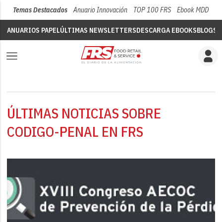
Temas Destacados
Anuario Innovación
TOP 100 FRS
Ebook MDD
Su
ANUARIOS PAPEL
ÚLTIMAS NEWSLETTERS
DESCARGA EBOOKS
BLOGS
V
ÚLTIMAS NOTICIAS SOBRE
CODIGO-PENAL EN FRS