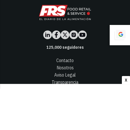
125,000
seguidores
Contacto
Nosotros
Aviso Legal
X
Transparencia
Términos y Condiciones
Privacidad - Cookies
© 2026
Infocap Media Group, S.L.
Desarrollado por OA Cloud