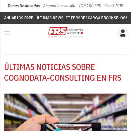
Temas Destacados
Anuario Innovación
TOP 100 FRS
Ebook MDD
Su
ANUARIOS PAPEL
ÚLTIMAS NEWSLETTERS
DESCARGA EBOOKS
BLOGS
V
ÚLTIMAS NOTICIAS SOBRE
COGNODATA-CONSULTING EN FRS