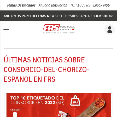
Temas Destacados
Anuario Innovación
TOP 100 FRS
Ebook MDD
Su
ANUARIOS PAPEL
ÚLTIMAS NEWSLETTERS
DESCARGA EBOOKS
BLOGS
V
ÚLTIMAS NOTICIAS SOBRE
CONSORCIO-DEL-CHORIZO-
ESPANOL EN FRS