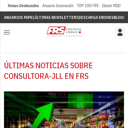
Temas Destacados
Anuario Innovación
TOP 100 FRS
Ebook MDD
Su
ANUARIOS PAPEL
ÚLTIMAS NEWSLETTERS
DESCARGA EBOOKS
BLOGS
V
ÚLTIMAS NOTICIAS SOBRE
CONSULTORA-JLL EN FRS