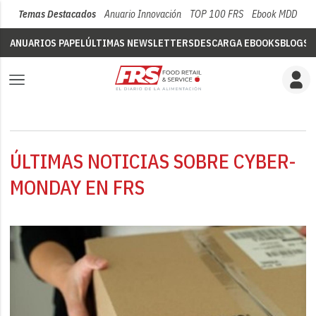
Temas Destacados
Anuario Innovación
TOP 100 FRS
Ebook MDD
Su
ANUARIOS PAPEL
ÚLTIMAS NEWSLETTERS
DESCARGA EBOOKS
BLOGS
V
ÚLTIMAS NOTICIAS SOBRE CYBER-
MONDAY EN FRS