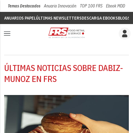
Temas Destacados
Anuario Innovación
TOP 100 FRS
Ebook MDD
Su
ANUARIOS PAPEL
ÚLTIMAS NEWSLETTERS
DESCARGA EBOOKS
BLOGS
V
ÚLTIMAS NOTICIAS SOBRE DABIZ-
MUNOZ EN FRS