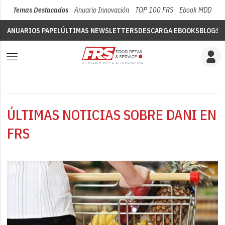
Temas Destacados
Anuario Innovación
TOP 100 FRS
Ebook MDD
Su
ANUARIOS PAPEL
ÚLTIMAS NEWSLETTERS
DESCARGA EBOOKS
BLOGS
V
ÚLTIMAS NOTICIAS SOBRE DANI EN
FRS