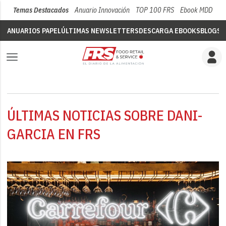
Temas Destacados
Anuario Innovación
TOP 100 FRS
Ebook MDD
Su
ANUARIOS PAPEL
ÚLTIMAS NEWSLETTERS
DESCARGA EBOOKS
BLOGS
V
ÚLTIMAS NOTICIAS SOBRE DANI-
GARCIA EN FRS