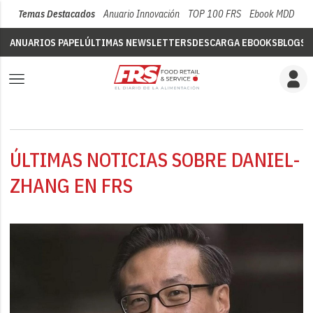
Temas Destacados
Anuario Innovación
TOP 100 FRS
Ebook MDD
Su
ANUARIOS PAPEL
ÚLTIMAS NEWSLETTERS
DESCARGA EBOOKS
BLOGS
V
ÚLTIMAS NOTICIAS SOBRE DANIEL-
ZHANG EN FRS