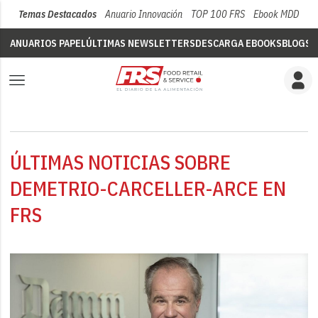
Temas Destacados
Anuario Innovación
TOP 100 FRS
Ebook MDD
Su
ANUARIOS PAPEL
ÚLTIMAS NEWSLETTERS
DESCARGA EBOOKS
BLOGS
V
ÚLTIMAS NOTICIAS SOBRE
DEMETRIO-CARCELLER-ARCE EN
FRS