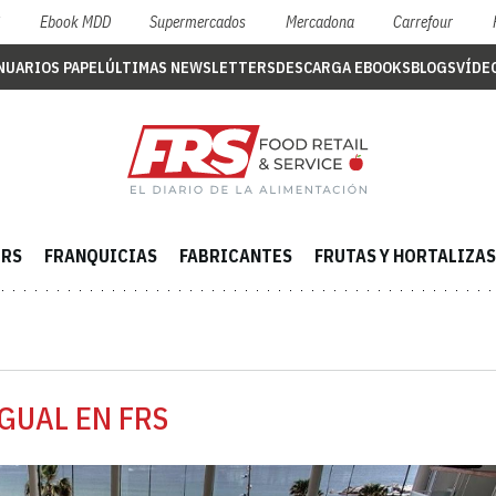
S
Ebook MDD
Supermercados
Mercadona
Carrefour
NUARIOS PAPEL
ÚLTIMAS NEWSLETTERS
DESCARGA EBOOKS
BLOGS
VÍDE
ERS
FRANQUICIAS
FABRICANTES
FRUTAS Y HORTALIZAS
GUAL EN FRS