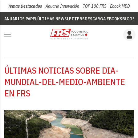
Temas Destacados
Anuario Innovación
TOP 100 FRS
Ebook MDD
Su
ANUARIOS PAPEL
ÚLTIMAS NEWSLETTERS
DESCARGA EBOOKS
BLOGS
V
ÚLTIMAS NOTICIAS SOBRE DIA-
MUNDIAL-DEL-MEDIO-AMBIENTE
EN FRS