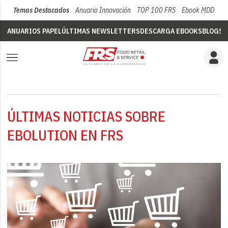
Temas Destacados
Anuario Innovación
TOP 100 FRS
Ebook MDD
Su
ANUARIOS PAPEL
ÚLTIMAS NEWSLETTERS
DESCARGA EBOOKS
BLOGS
V
ÚLTIMAS NOTICIAS SOBRE
EBOLUTION EN FRS