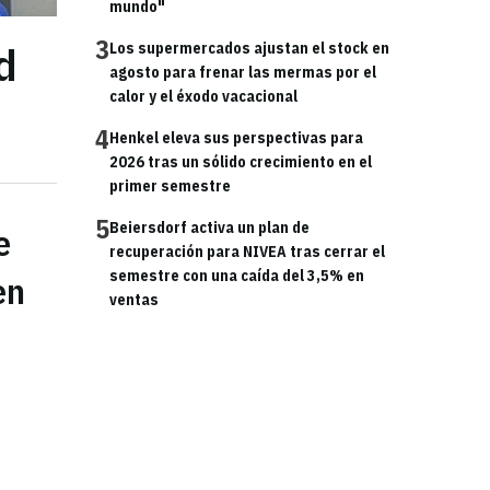
mundo"
3
d
Los supermercados ajustan el stock en
agosto para frenar las mermas por el
calor y el éxodo vacacional
4
Henkel eleva sus perspectivas para
2026 tras un sólido crecimiento en el
primer semestre
5
Beiersdorf activa un plan de
e
recuperación para NIVEA tras cerrar el
semestre con una caída del 3,5% en
en
ventas