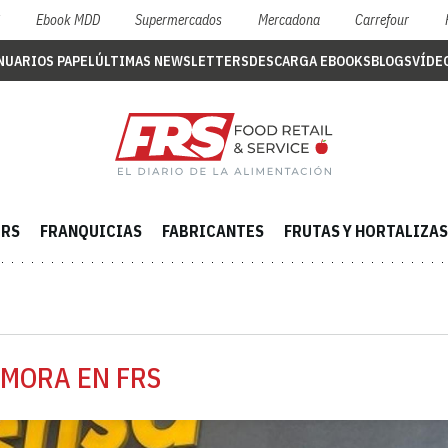
S
Ebook MDD
Supermercados
Mercadona
Carrefour
NUARIOS PAPEL
ÚLTIMAS NEWSLETTERS
DESCARGA EBOOKS
BLOGS
VÍDE
ERS
FRANQUICIAS
FABRICANTES
FRUTAS Y HORTALIZAS
-MORA EN FRS