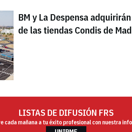
BM y La Despensa adquirirán
de las tiendas Condis de Mad
LISTAS DE DIFUSIÓN FRS
ye cada mañana a tu éxito profesional con nuestra info
UNIRME