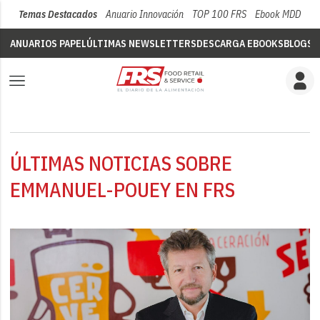
Temas Destacados
Anuario Innovación
TOP 100 FRS
Ebook MDD
Su
ANUARIOS PAPEL
ÚLTIMAS NEWSLETTERS
DESCARGA EBOOKS
BLOGS
V
ÚLTIMAS NOTICIAS SOBRE
EMMANUEL-POUEY EN FRS