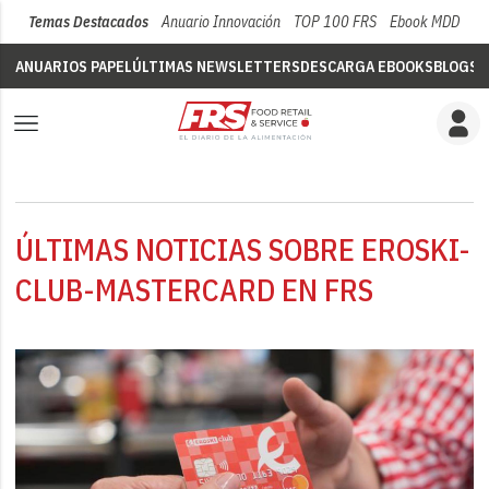
Temas Destacados
Anuario Innovación
TOP 100 FRS
Ebook MDD
Su
ANUARIOS PAPEL
ÚLTIMAS NEWSLETTERS
DESCARGA EBOOKS
BLOGS
V
ÚLTIMAS NOTICIAS SOBRE EROSKI-
CLUB-MASTERCARD EN FRS