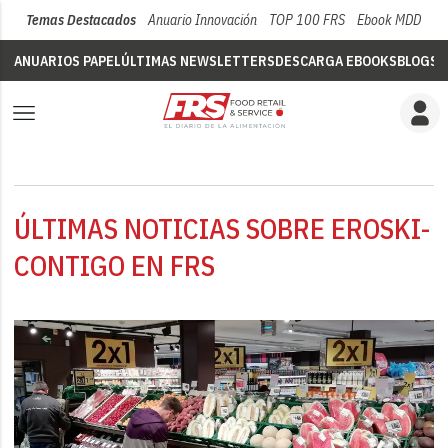
Temas Destacados
Anuario Innovación
TOP 100 FRS
Ebook MDD
Su
ANUARIOS PAPEL
ÚLTIMAS NEWSLETTERS
DESCARGA EBOOKS
BLOGS
V
ÚLTIMAS NOTICIAS SOBRE EROSKI-
CONTIGO EN FRS