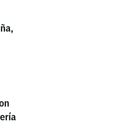
aña,
con
ería