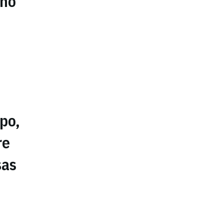
ino
po,
re
sas