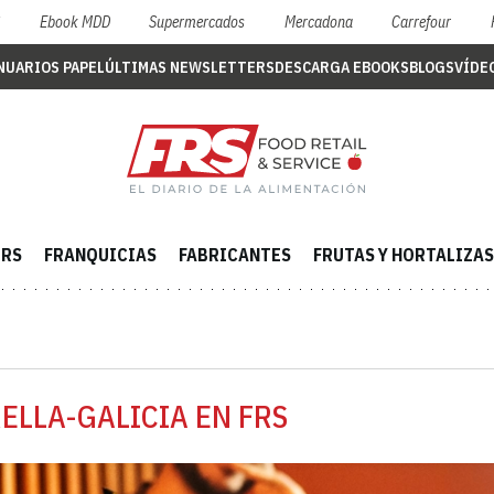
S
Ebook MDD
Supermercados
Mercadona
Carrefour
NUARIOS PAPEL
ÚLTIMAS NEWSLETTERS
DESCARGA EBOOKS
BLOGS
VÍDE
ERS
FRANQUICIAS
FABRICANTES
FRUTAS Y HORTALIZAS
ELLA-GALICIA EN FRS