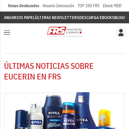
Temas Destacados
Anuario Innovación
TOP 100 FRS
Ebook MDD
Su
ANUARIOS PAPEL
ÚLTIMAS NEWSLETTERS
DESCARGA EBOOKS
BLOGS
V
ÚLTIMAS NOTICIAS SOBRE
EUCERIN EN FRS