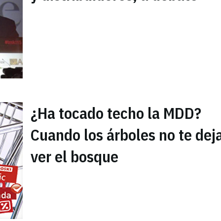
¿Ha tocado techo la MDD?
Cuando los árboles no te dej
ver el bosque