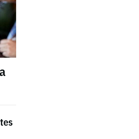
za
ntes