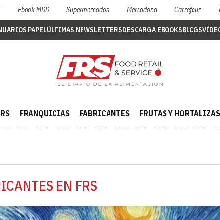
S
Ebook MDD
Supermercados
Mercadona
Carrefour
NUARIOS PAPEL
ÚLTIMAS NEWSLETTERS
DESCARGA EBOOKS
BLOGS
VÍDE
ERS
FRANQUICIAS
FABRICANTES
FRUTAS Y HORTALIZAS
RICANTES EN FRS