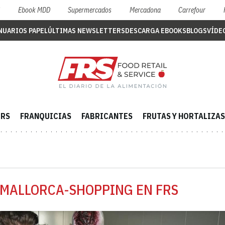
S
Ebook MDD
Supermercados
Mercadona
Carrefour
NUARIOS PAPEL
ÚLTIMAS NEWSLETTERS
DESCARGA EBOOKS
BLOGS
VÍDE
ERS
FRANQUICIAS
FABRICANTES
FRUTAS Y HORTALIZAS
-MALLORCA-SHOPPING EN FRS