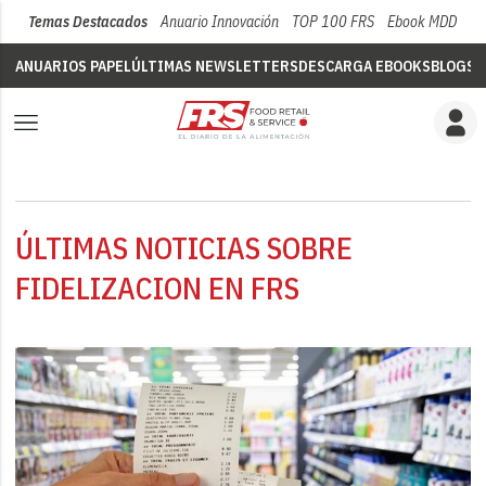
Temas Destacados
Anuario Innovación
TOP 100 FRS
Ebook MDD
Su
ANUARIOS PAPEL
ÚLTIMAS NEWSLETTERS
DESCARGA EBOOKS
BLOGS
V
ÚLTIMAS NOTICIAS SOBRE
FIDELIZACION EN FRS