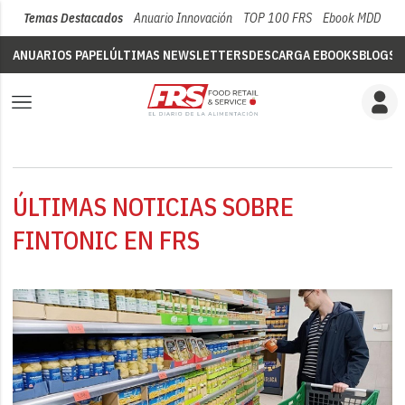
Temas Destacados
Anuario Innovación
TOP 100 FRS
Ebook MDD
Su
ANUARIOS PAPEL
ÚLTIMAS NEWSLETTERS
DESCARGA EBOOKS
BLOGS
V
ÚLTIMAS NOTICIAS SOBRE
FINTONIC EN FRS