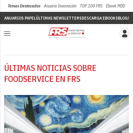
Temas Destacados
Anuario Innovación
TOP 100 FRS
Ebook MDD
Su
ANUARIOS PAPEL
ÚLTIMAS NEWSLETTERS
DESCARGA EBOOKS
BLOGS
V
ÚLTIMAS NOTICIAS SOBRE
FOODSERVICE EN FRS