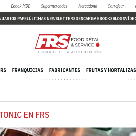
S
Ebook MDD
Supermercados
Mercadona
Carrefour
NUARIOS PAPEL
ÚLTIMAS NEWSLETTERS
DESCARGA EBOOKS
BLOGS
VÍDE
ERS
FRANQUICIAS
FABRICANTES
FRUTAS Y HORTALIZAS
TONIC EN FRS