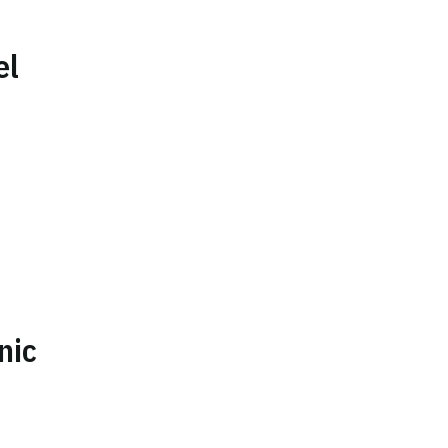
el
nic