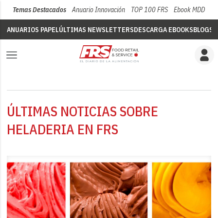
Temas Destacados
Anuario Innovación
TOP 100 FRS
Ebook MDD
Su
ANUARIOS PAPEL
ÚLTIMAS NEWSLETTERS
DESCARGA EBOOKS
BLOGS
V
ÚLTIMAS NOTICIAS SOBRE
HELADERIA EN FRS