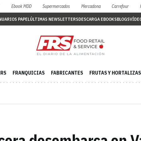
S
Ebook MDD
Supermercados
Mercadona
Carrefour
NUARIOS PAPEL
ÚLTIMAS NEWSLETTERS
DESCARGA EBOOKS
BLOGS
VÍDE
ERS
FRANQUICIAS
FABRICANTES
FRUTAS Y HORTALIZAS
ecera desembarca en Va