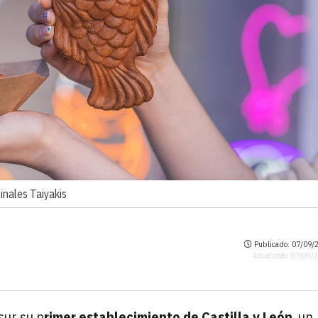
inales Taiyakis
Publicado: 07/09/2
Actualizado: 07/09/
sur su p
rimer establecimiento de Castilla y León
, un