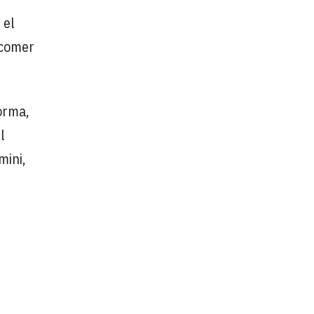
 el
 comer
orma,
l
mini,