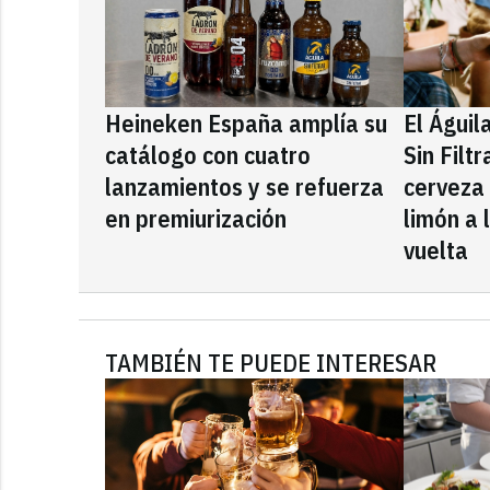
Heineken España amplía su
El Águil
catálogo con cuatro
Sin Filt
lanzamientos y se refuerza
cerveza
en premiurización
limón a 
vuelta
TAMBIÉN TE PUEDE INTERESAR