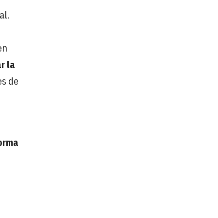
al.
en
r la
es de
forma