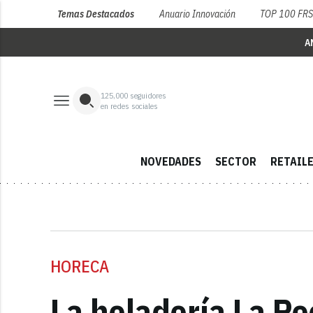
Temas Destacados
Anuario Innovación
TOP 100 FR
A
125,000
seguidores
en redes sociales
NOVEDADES
SECTOR
RETAIL
HORECA
La heladería La P