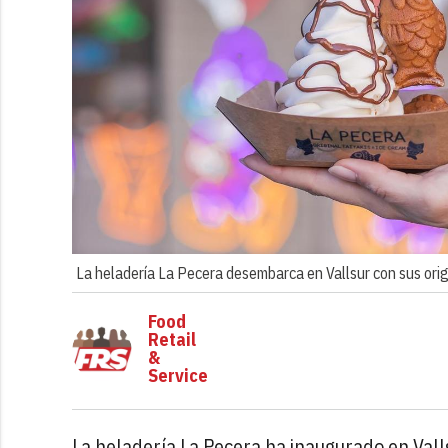
La heladería La Pecera desembarca en Vallsur con sus orig
Food
Retail
&
Service
La heladería La Pecera ha inaugurado en Vall