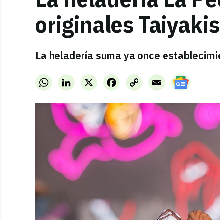
originales Taiyakis
La heladería suma ya once establecimie
WhatsApp
LinkedIn
X
Facebook
Copy
Email
Link