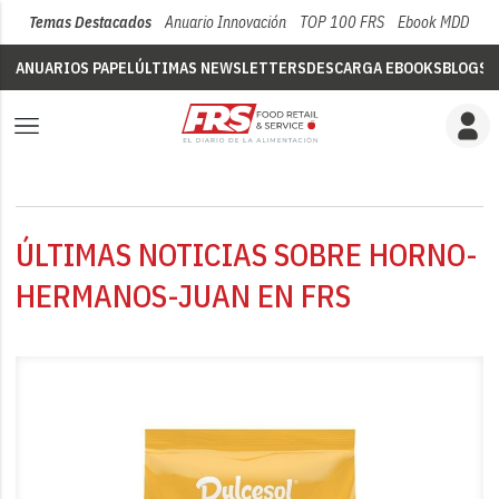
Temas Destacados
Anuario Innovación
TOP 100 FRS
Ebook MDD
Su
ANUARIOS PAPEL
ÚLTIMAS NEWSLETTERS
DESCARGA EBOOKS
BLOGS
V
ÚLTIMAS NOTICIAS SOBRE HORNO-
HERMANOS-JUAN EN FRS